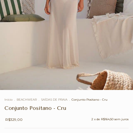
Início
.
BEACHWEAR
.
SAÍDAS DE PRAIA
.
Conjunto Positano - Cru
Conjunto Positano - Cru
R$329,00
2
x de
R$164,50
sem juros