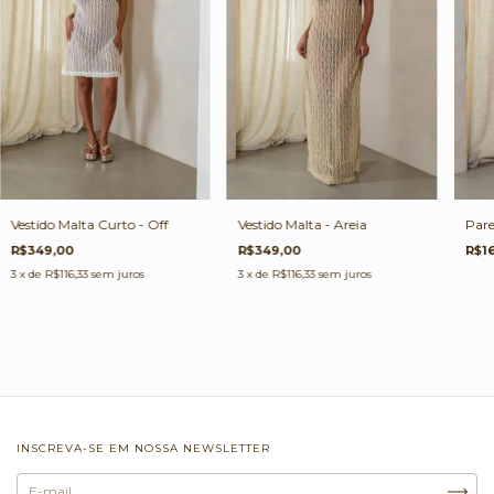
Vestido Malta Curto - Off
Vestido Malta - Areia
Pare
R$349,00
R$349,00
R$1
3
x de
R$116,33
sem juros
3
x de
R$116,33
sem juros
INSCREVA-SE EM NOSSA NEWSLETTER