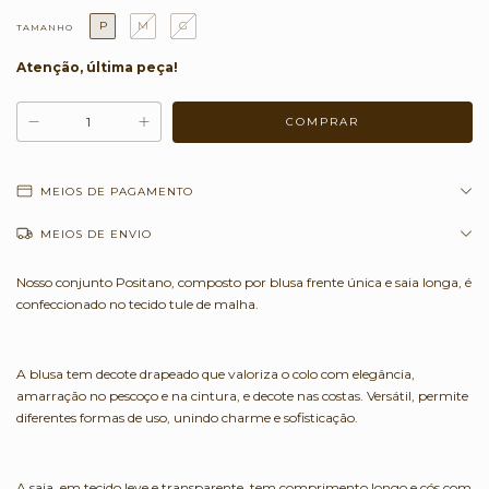
P
M
G
TAMANHO
Atenção, última peça!
MEIOS DE PAGAMENTO
MEIOS DE ENVIO
Nosso conjunto Positano, composto por blusa frente única e saia longa, é
confeccionado no tecido tule de malha.
A blusa tem decote drapeado que valoriza o colo com elegância,
amarração no pescoço e na cintura, e decote nas costas. Versátil, permite
diferentes formas de uso, unindo charme e sofisticação.
A saia, em tecido leve e transparente, tem comprimento longo e cós com