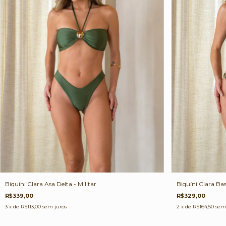
Biquíni Clara Asa Delta - Militar
Biquíni Clara Basi
R$339,00
R$329,00
3
x de
R$113,00
sem juros
2
x de
R$164,50
sem