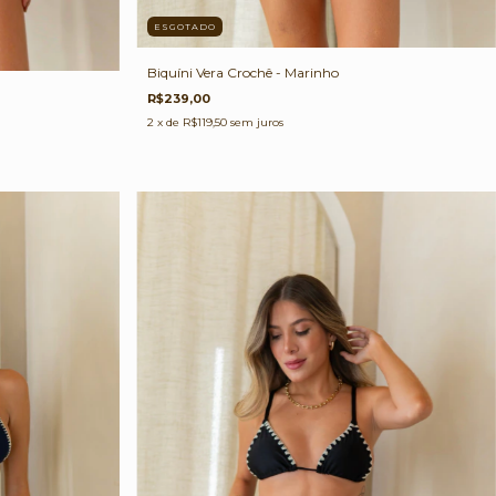
ESGOTADO
Biquíni Vera Crochê - Marinho
R$239,00
2
x de
R$119,50
sem juros