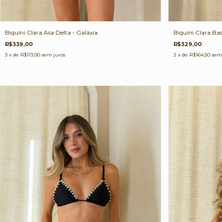
Biquíni Clara Asa Delta - Galáxia
Biquíni Clara Bas
R$339,00
R$329,00
3
x de
R$113,00
sem juros
2
x de
R$164,50
sem