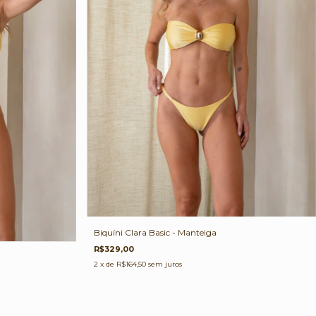
Biquíni Clara Basic - Manteiga
R$329,00
2
x de
R$164,50
sem juros