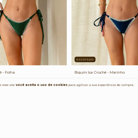
ESGOTADO
Biquíni Isa Crochê - Marinho
ê - Folha
R$239,00
 este site
você aceita o uso de cookies
para agilizar a sua experiência de compra.
2
x de
R$119,50
sem juros
juros