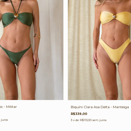
c - Militar
Biquíni Clara Asa Delta - Manteiga
R$339,00
 juros
3
x de
R$113,00
sem juros