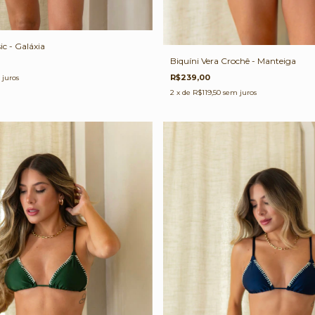
ic - Galáxia
Biquíni Vera Crochê - Manteiga
R$239,00
 juros
2
x de
R$119,50
sem juros