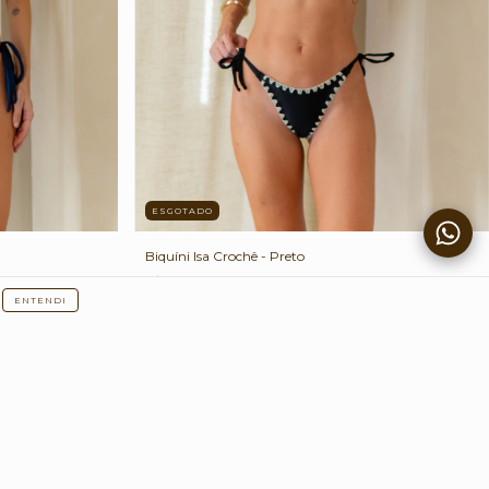
ESGOTADO
Biquíni Isa Crochê - Preto
R$239,00
ENTENDI
2
x de
R$119,50
sem juros