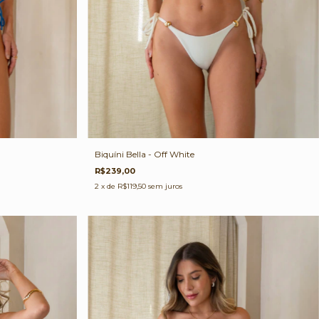
Biquíni Bella - Off White
R$239,00
2
x de
R$119,50
sem juros