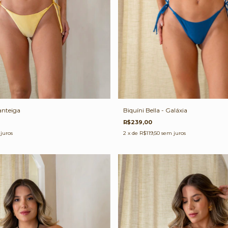
anteiga
Biquíni Bella - Galáxia
R$239,00
juros
2
x de
R$119,50
sem juros