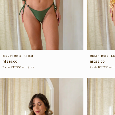
Biquíni Bella - M
Biquíni Bella - Militar
R$239,00
R$239,00
2
x de
R$119,50
sem 
2
x de
R$119,50
sem juros