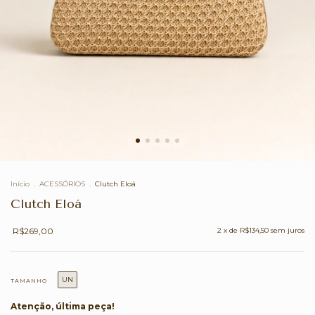
Início
.
ACESSÓRIOS
.
Clutch Eloá
Clutch Eloá
R$269,00
2
x de
R$134,50
sem juros
UN
TAMANHO
Atenção, última peça!