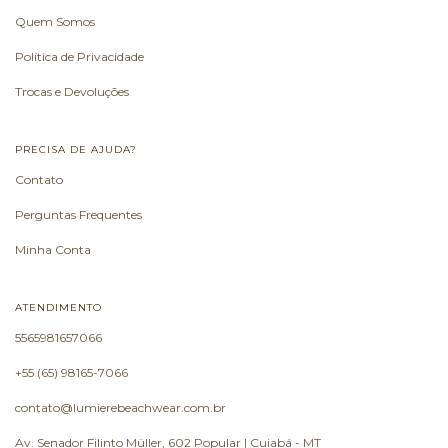
Quem Somos
Política de Privacidade
Trocas e Devoluções
PRECISA DE AJUDA?
Contato
Perguntas Frequentes
Minha Conta
ATENDIMENTO
5565981657066
+55 (65) 98165-7066
contato@lumierebeachwear.com.br
Av. Senador Filinto Müller, 602 Popular | Cuiabá - MT