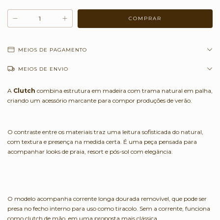
MEIOS DE PAGAMENTO
MEIOS DE ENVIO
A
Clutch
combina estrutura em madeira com trama natural em palha,
criando um acessório marcante para compor produções de verão.
O contraste entre os materiais traz uma leitura sofisticada do natural,
com textura e presença na medida certa. É uma peça pensada para
acompanhar looks de praia, resort e pós-sol com elegância.
O modelo acompanha corrente longa dourada removível, que pode ser
presa no fecho interno para uso como tiracolo. Sem a corrente, funciona
como clutch de mão, em uma proposta mais clássica.