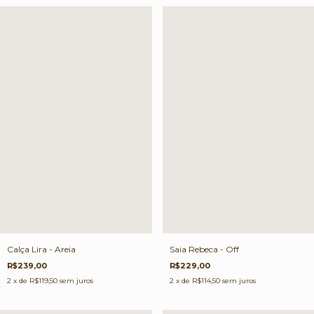
Calça Lira - Areia
Saia Rebeca - Off
R$239,00
R$229,00
2
x de
R$119,50
sem juros
2
x de
R$114,50
sem juros