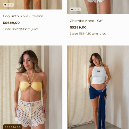
Conjunto Silvia - Celeste
Chemise Anne - Off
R$689,00
R$289,00
5
x de
R$137,80
sem juros
2
x de
R$144,50
sem juros
ESGOTADO