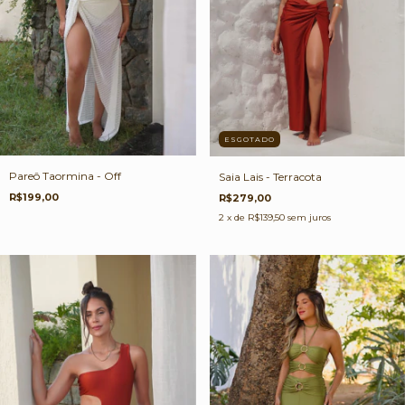
ESGOTADO
Pareô Taormina - Off
Saia Lais - Terracota
R$199,00
R$279,00
2
x de
R$139,50
sem juros