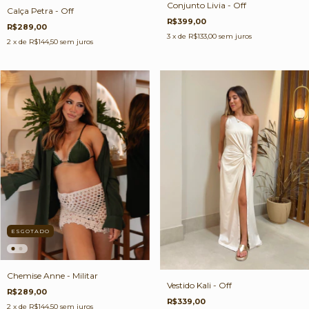
Conjunto Livia - Off
Calça Petra - Off
R$399,00
R$289,00
3
x de
R$133,00
sem juros
2
x de
R$144,50
sem juros
ESGOTADO
Chemise Anne - Militar
Vestido Kali - Off
R$289,00
R$339,00
2
x de
R$144,50
sem juros