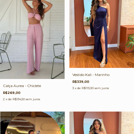
Vestido Kali - Marinho
R$339,00
Calça Aurea - Chiclete
3
x de
R$113,00
sem juros
R$269,00
2
x de
R$134,50
sem juros