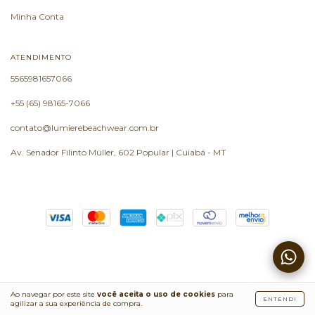
Minha Conta
ATENDIMENTO
5565981657066
+55 (65) 98165-7066
contato@lumierebeachwear.com.br
Av. Senador Filinto Müller, 602 Popular | Cuiabá - MT
Copyright Lumière Beachwear - 35908556000165 - 2026. Todos os direitos reservados.
Ao navegar por este site
você aceita o uso de cookies
para
ENTENDI
agilizar a sua experiência de compra.