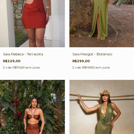
Saia Rebeca - Terracota
Saia Margot - Botânico
R$229,00
R$299,00
2
x de
R$114,50
sem juros
2
x de
R$149,50
sem juros