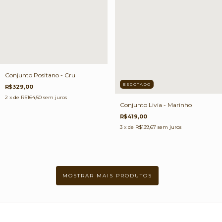
Conjunto Positano - Cru
ESGOTADO
R$329,00
2
x de
R$164,50
sem juros
Conjunto Livia - Marinho
R$419,00
3
x de
R$139,67
sem juros
MOSTRAR MAIS PRODUTOS