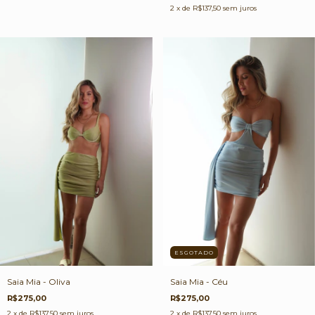
2
x de
R$137,50
sem juros
ESGOTADO
Saia Mia - Oliva
Saia Mia - Céu
R$275,00
R$275,00
2
x de
R$137,50
sem juros
2
x de
R$137,50
sem juros