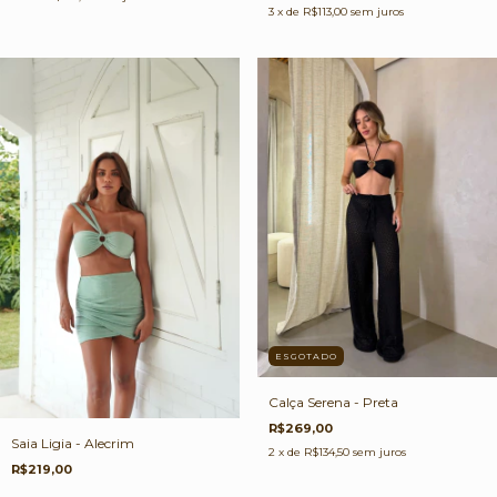
3
x de
R$113,00
sem juros
ESGOTADO
Calça Serena - Preta
R$269,00
Saia Ligia - Alecrim
2
x de
R$134,50
sem juros
R$219,00