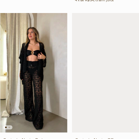
4
x de
R$134,75
sem juros