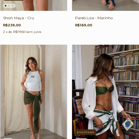
Pareô Liza - Marinho
Short Maya - Cru
R$169,00
R$239,00
2
x de
R$119,50
sem juros
ESGOTADO