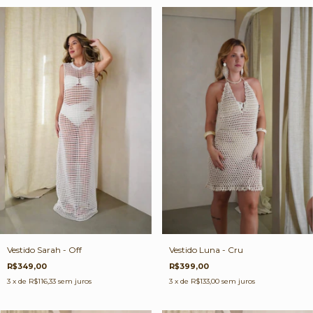
Vestido Sarah - Off
Vestido Luna - Cru
R$349,00
R$399,00
3
x de
R$116,33
sem juros
3
x de
R$133,00
sem juros