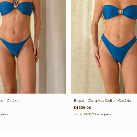
Biquíni Clara Asa Delta - Galáxia
ic - Galáxia
R$339,00
3
x de
R$113,00
sem juros
 juros