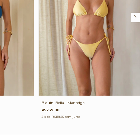
Biquíni Bella - Manteiga
R$239,00
2
x de
R$119,50
sem juros