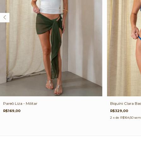
Pareô Liza - Militar
Biquíni Clara Bas
R$169,00
R$329,00
2
x de
R$164,50
sem