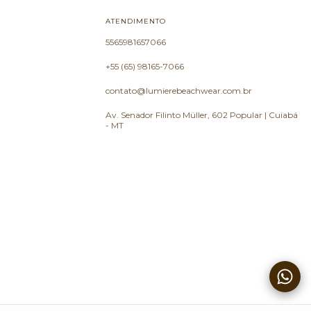
ATENDIMENTO
5565981657066
+55 (65) 98165-7066
contato@lumierebeachwear.com.br
Av. Senador Filinto Müller, 602 Popular | Cuiabá
- MT