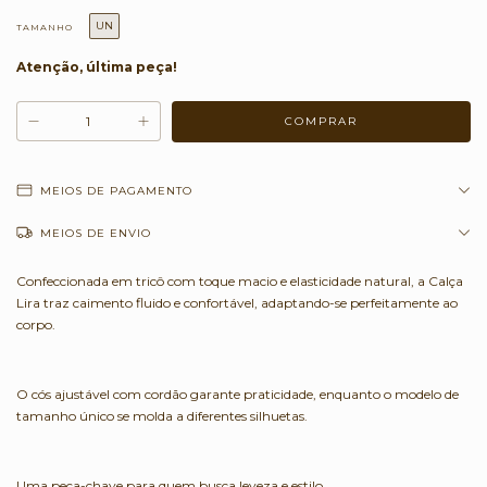
UN
TAMANHO
Atenção, última peça!
MEIOS DE PAGAMENTO
MEIOS DE ENVIO
Confeccionada em tricô com toque macio e elasticidade natural, a Calça
Lira traz caimento fluido e confortável, adaptando-se perfeitamente ao
corpo.
O cós ajustável com cordão garante praticidade, enquanto o modelo de
tamanho único se molda a diferentes silhuetas.
Uma peça-chave para quem busca leveza e estilo.