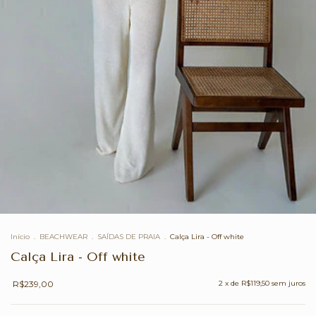
Início
.
BEACHWEAR
.
SAÍDAS DE PRAIA
.
Calça Lira - Off white
Calça Lira - Off white
R$239,00
2
x de
R$119,50
sem juros