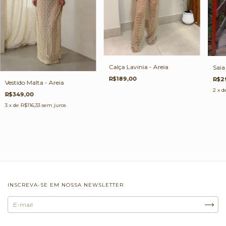
Calça Lavinia - Areia
Saia
R$189,00
R$2
Vestido Malta - Areia
2
x d
R$349,00
3
x de
R$116,33
sem juros
INSCREVA-SE EM NOSSA NEWSLETTER