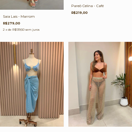
Pareô Celina - Café
R$219,00
Saia Lais - Marrom
R$279,00
2
x de
R$139,50
sem juros