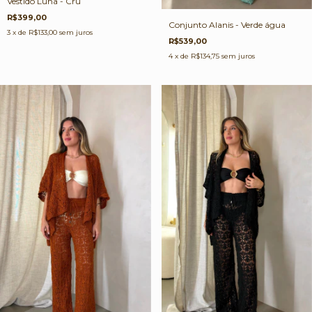
Vestido Luna - Cru
R$399,00
Conjunto Alanis - Verde água
3
x de
R$133,00
sem juros
R$539,00
4
x de
R$134,75
sem juros