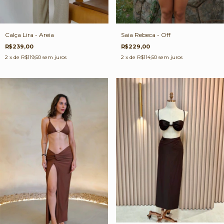
Calça Lira - Areia
Saia Rebeca - Off
R$239,00
R$229,00
2
x de
R$119,50
sem juros
2
x de
R$114,50
sem juros