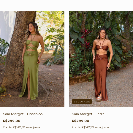
ESGOTADO
Saia Margot - Botânico
Saia Margot - Terra
R$299,00
R$299,00
2
x de
R$149,50
sem juros
2
x de
R$149,50
sem juros