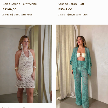
Vestido Sarah - Off
Calça Serena - Off White
R$349,00
R$269,00
3
x de
R$116,33
sem juros
2
x de
R$134,50
sem juros