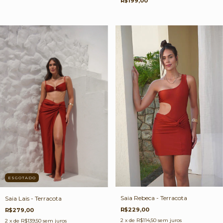
R$199,00
ESGOTADO
Saia Rebeca - Terracota
Saia Lais - Terracota
R$229,00
R$279,00
2
x de
R$114,50
sem juros
2
x de
R$139,50
sem juros