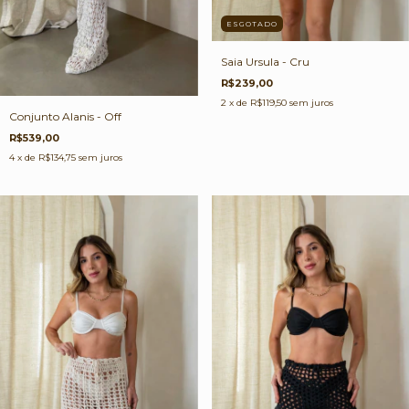
ESGOTADO
Saia Ursula - Cru
R$239,00
2
x de
R$119,50
sem juros
Conjunto Alanis - Off
R$539,00
4
x de
R$134,75
sem juros