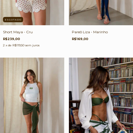
ESGOTADO
Pareô Liza - Marinho
Short Maya - Cru
R$169,00
R$239,00
2
x de
R$119,50
sem juros