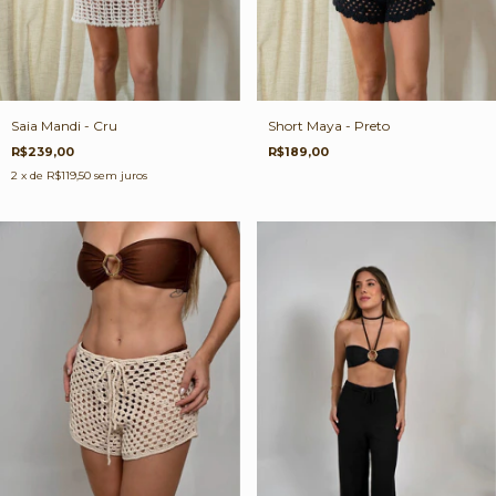
Saia Mandi - Cru
Short Maya - Preto
R$239,00
R$189,00
2
x de
R$119,50
sem juros