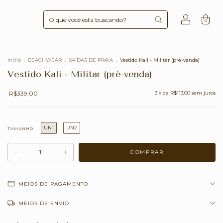
0
Início
.
BEACHWEAR
.
SAÍDAS DE PRAIA
.
Vestido Kali - Militar (pré-venda)
Vestido Kali - Militar (pré-venda)
R$339,00
3
x de
R$113,00
sem juros
UN1
UN2
TAMANHO
MEIOS DE PAGAMENTO
MEIOS DE ENVIO