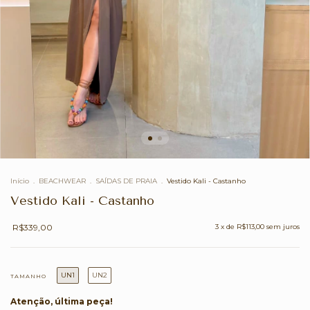
Início
.
BEACHWEAR
.
SAÍDAS DE PRAIA
.
Vestido Kali - Castanho
Vestido Kali - Castanho
R$339,00
3
x de
R$113,00
sem juros
UN1
UN2
TAMANHO
Atenção, última peça!