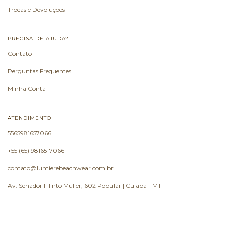
Trocas e Devoluções
PRECISA DE AJUDA?
Contato
Perguntas Frequentes
Minha Conta
ATENDIMENTO
5565981657066
+55 (65) 98165-7066
contato@lumierebeachwear.com.br
Av. Senador Filinto Müller, 602 Popular | Cuiabá - MT