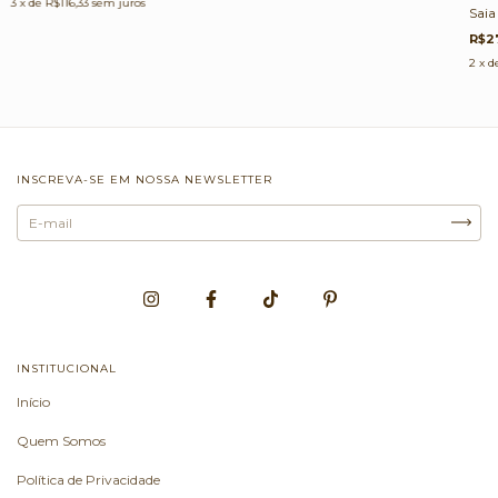
3
x de
R$116,33
sem juros
Saia
R$2
2
x d
INSCREVA-SE EM NOSSA NEWSLETTER
INSTITUCIONAL
Início
Quem Somos
Política de Privacidade