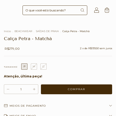
0
Início
.
BEACHWEAR
.
SAÍDAS DE PRAIA
.
Calça Petra - Matchá
Calça Petra - Matchá
R$279,00
2
x de
R$139,50
sem juros
P
M
G
TAMANHO
Atenção, última peça!
MEIOS DE PAGAMENTO
MEIOS DE ENVIO