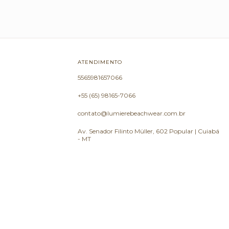
ATENDIMENTO
5565981657066
+55 (65) 98165-7066
contato@lumierebeachwear.com.br
Av. Senador Filinto Müller, 602 Popular | Cuiabá
- MT