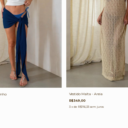
Vestido Malta - Areia
inho
R$349,00
3
x de
R$116,33
sem juros