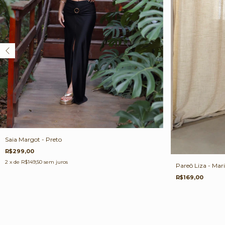
Saia Margot - Preto
R$299,00
2
x de
R$149,50
sem juros
Pareô Liza - Mar
R$169,00