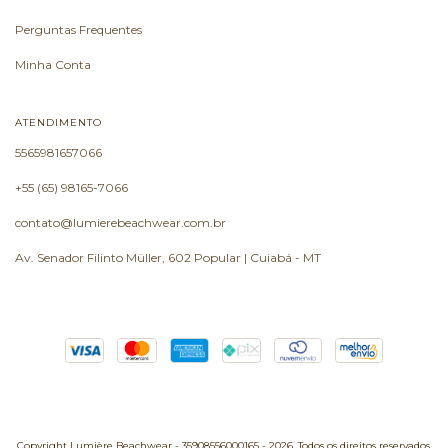
Perguntas Frequentes
Minha Conta
ATENDIMENTO
5565981657066
+55 (65) 98165-7066
contato@lumierebeachwear.com.br
Av. Senador Filinto Müller, 602 Popular | Cuiabá - MT
Copyright Lumière Beachwear - 35908556000165 - 2026. Todos os direitos reservados.