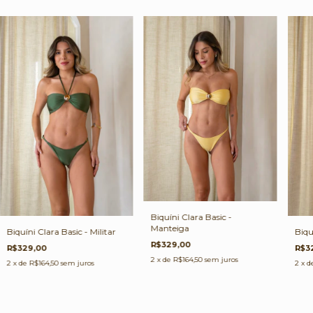
Biquíni Clara Basic -
Manteiga
Biquíni Clara Basic - Militar
Biqu
R$329,00
R$329,00
R$3
2
x de
R$164,50
sem juros
2
x de
R$164,50
sem juros
2
x d