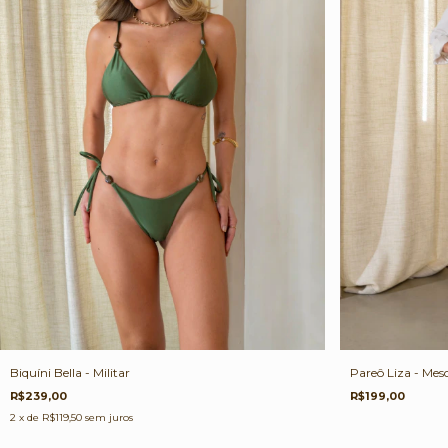
Pareô Liza - Mesc
Biquíni Bella - Militar
R$199,00
R$239,00
2
x de
R$119,50
sem juros