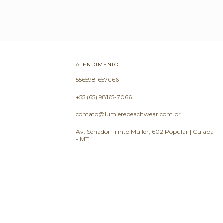
ATENDIMENTO
5565981657066
+55 (65) 98165-7066
contato@lumierebeachwear.com.br
Av. Senador Filinto Müller, 602 Popular | Cuiabá
- MT