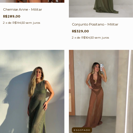
Chemise Anne - Militar
R$289,00
2
x de
R$144,50
sem juros
Conjunto Positano - Militar
R$329,00
2
x de
R$164,50
sem juros
ESGOTADO