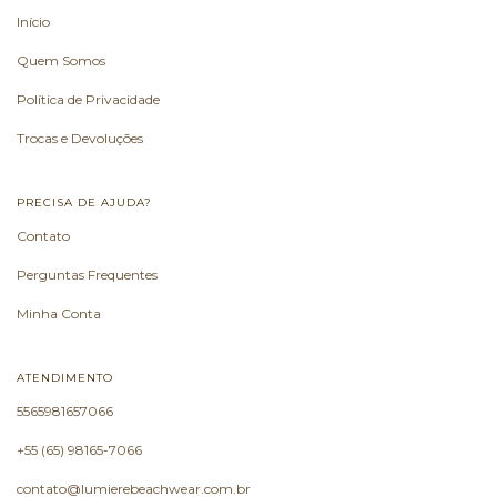
Início
Quem Somos
Política de Privacidade
Trocas e Devoluções
PRECISA DE AJUDA?
Contato
Perguntas Frequentes
Minha Conta
ATENDIMENTO
5565981657066
+55 (65) 98165-7066
contato@lumierebeachwear.com.br