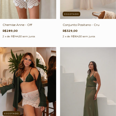
ESGOTADO
Conjunto Positano - Cru
Chemise Anne - Off
R$329,00
R$289,00
2
x de
R$164,50
sem juros
2
x de
R$144,50
sem juros
ESGOTADO