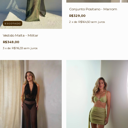
Conjunto Positano - Marrom
R$329,00
2
x de
R$164,50
sem juros
ESGOTADO
Vestido Malta - Militar
R$349,00
3
x de
R$116,33
sem juros