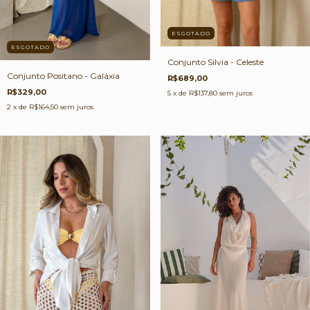
ESGOTADO
ESGOTADO
Conjunto Silvia - Celeste
Conjunto Positano - Galáxia
R$689,00
R$329,00
5
x de
R$137,80
sem juros
2
x de
R$164,50
sem juros