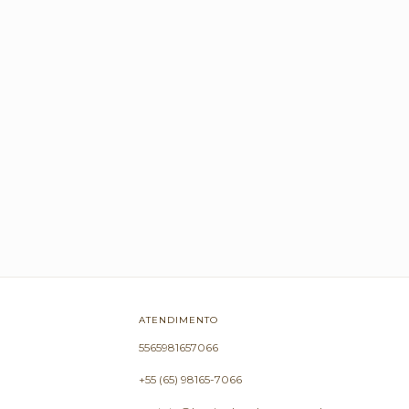
ATENDIMENTO
5565981657066
+55 (65) 98165-7066