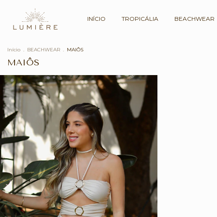
INÍCIO
TROPICÁLIA
BEACHWEAR
Início
.
BEACHWEAR
.
MAIÔS
MAIÔS