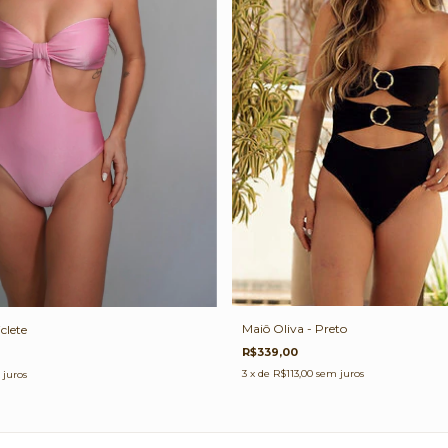
Maiô Oliva - Preto
clete
R$339,00
3
x de
R$113,00
sem juros
 juros