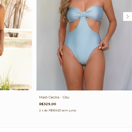
Maiô Cecilia - Céu
R$329,00
2
x de
R$164,50
sem juros