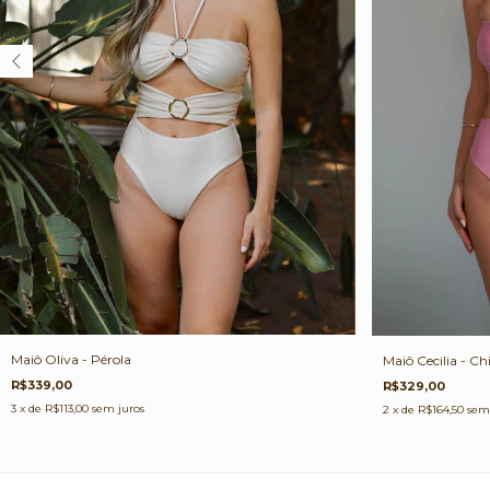
Maiô Oliva - Pérola
Maiô Cecilia - Chi
R$339,00
R$329,00
3
x de
R$113,00
sem juros
2
x de
R$164,50
sem