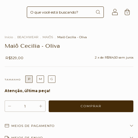
0
Início
.
BEACHWEAR
.
MAIÔS
.
Maiô Cecilia - Oliva
Maiô Cecilia - Oliva
R$329,00
2
x de
R$164,50
sem juros
P
M
G
TAMANHO
Atenção, última peça!
MEIOS DE PAGAMENTO
MEIOS DE ENVIO