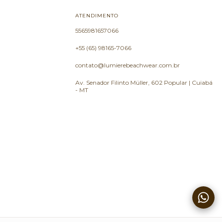
ATENDIMENTO
5565981657066
+55 (65) 98165-7066
contato@lumierebeachwear.com.br
Av. Senador Filinto Müller, 602 Popular | Cuiabá
- MT