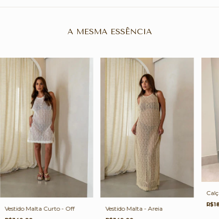
A MESMA ESSÊNCIA
Calç
R$1
Vestido Malta Curto - Off
Vestido Malta - Areia