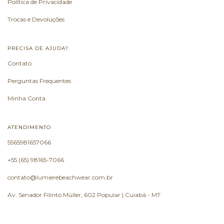
Política de Privacidade
Trocas e Devoluções
PRECISA DE AJUDA?
Contato
Perguntas Frequentes
Minha Conta
ATENDIMENTO
5565981657066
+55 (65) 98165-7066
contato@lumierebeachwear.com.br
Av. Senador Filinto Müller, 602 Popular | Cuiabá - MT