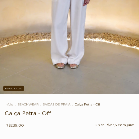
ESGOTADO
Início
.
BEACHWEAR
.
SAÍDAS DE PRAIA
.
Calça Petra - Off
Calça Petra - Off
R$289,00
2
x de
R$144,50
sem juros