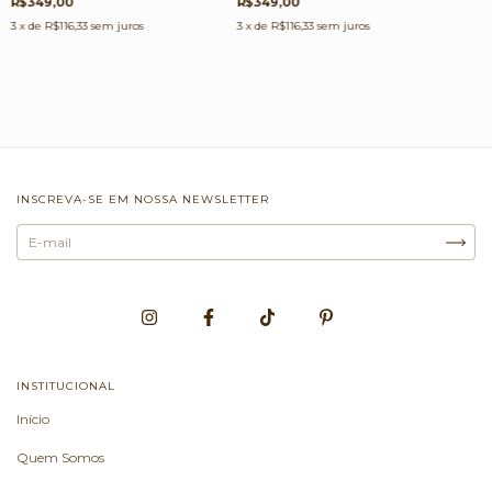
R$349,00
R$349,00
3
x de
R$116,33
sem juros
3
x de
R$116,33
sem juros
INSCREVA-SE EM NOSSA NEWSLETTER
INSTITUCIONAL
Início
Quem Somos