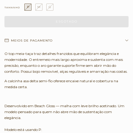
P
M
G
TAMANHO
MEIOS DE PAGAMENTO
O top meia-taça traz detalhes franzidos que equilibram elegância e
modernidade. O entremeio mais largo aproxima e sustenta com mais
precisão, enquanto o aro garante suporte firme sem abrir mão do
conforto. Possui bojo removível, alças reguláveis e amarração nas costas.
A calcinha asa delta semi-fio oferece encaixe natural e cobertura na
medida certa.
Desenvolvido em Beach Gloss — malha com leve brilho acetinado. Um
modelo pensado para quem não abre mão de sustentação com
elegância.
Modelo está usando P.