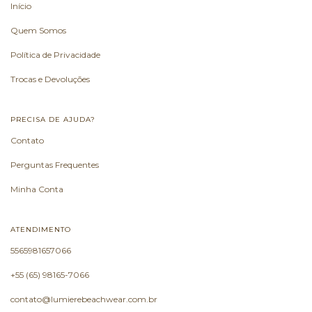
Início
Quem Somos
Política de Privacidade
Trocas e Devoluções
PRECISA DE AJUDA?
Contato
Perguntas Frequentes
Minha Conta
ATENDIMENTO
5565981657066
+55 (65) 98165-7066
contato@lumierebeachwear.com.br