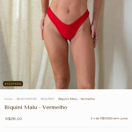
ESGOTADO
Início
.
BEACHWEAR
.
BIQUÍNIS
.
Biquíni Malu - Vermelho
Biquíni Malu - Vermelho
R$259,00
2
x de
R$129,50
sem juros