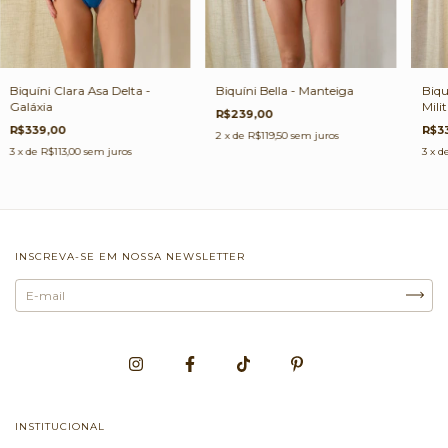
Biquíni Clara Asa Delta -
Biquíni Bella - Manteiga
Biqu
Galáxia
Milit
R$239,00
R$339,00
R$3
2
x de
R$119,50
sem juros
3
x de
R$113,00
sem juros
3
x d
INSCREVA-SE EM NOSSA NEWSLETTER
INSTITUCIONAL