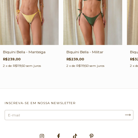
Biquíni Bella - Manteiga
Biquíni Bella - Militar
Biqu
R$239,00
R$239,00
R$3
2
x de
R$119,50
sem juros
2
x de
R$119,50
sem juros
2
x d
INSCREVA-SE EM NOSSA NEWSLETTER