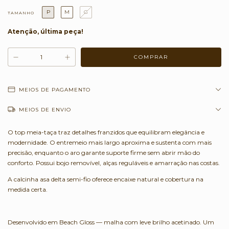
P
M
G
TAMANHO
Atenção, última peça!
MEIOS DE PAGAMENTO
MEIOS DE ENVIO
O top meia-taça traz detalhes franzidos que equilibram elegância e
modernidade. O entremeio mais largo aproxima e sustenta com mais
precisão, enquanto o aro garante suporte firme sem abrir mão do
conforto. Possui bojo removível, alças reguláveis e amarração nas costas.
A calcinha asa delta semi-fio oferece encaixe natural e cobertura na
medida certa.
Desenvolvido em Beach Gloss — malha com leve brilho acetinado. Um