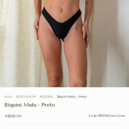
Início
.
BEACHWEAR
.
BIQUÍNIS
.
Biquíni Malu - Preto
Biquíni Malu - Preto
R$259,00
2
x de
R$129,50
sem juros