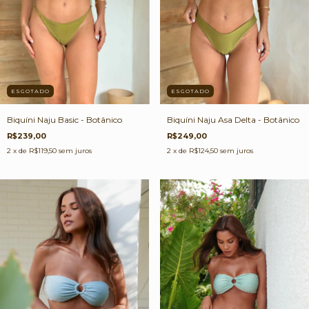
ESGOTADO
ESGOTADO
Biquíni Naju Asa Delta - Botânico
Biquíni Naju Basic - Botânico
R$249,00
R$239,00
2
x de
R$124,50
sem juros
2
x de
R$119,50
sem juros