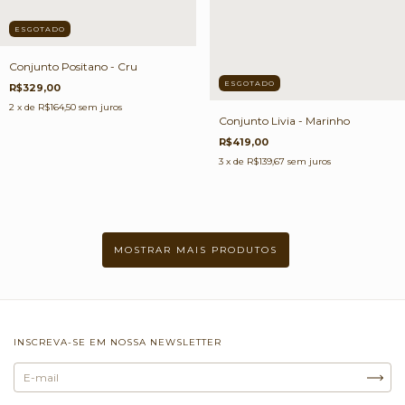
ESGOTADO
Conjunto Positano - Cru
ESGOTADO
R$329,00
2
x de
R$164,50
sem juros
Conjunto Livia - Marinho
R$419,00
3
x de
R$139,67
sem juros
MOSTRAR MAIS PRODUTOS
INSCREVA-SE EM NOSSA NEWSLETTER