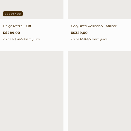
ESGOTADO
Calça Petra - Off
Conjunto Positano - Militar
R$289,00
R$329,00
2
x de
R$144,50
sem juros
2
x de
R$164,50
sem juros