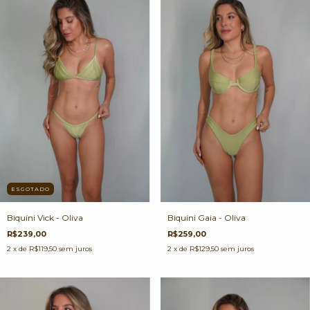
ESGOTADO
Biquíni Gaia - Oliva
Biquíni Vick - Oliva
R$259,00
R$239,00
2
x de
R$129,50
sem juros
2
x de
R$119,50
sem juros