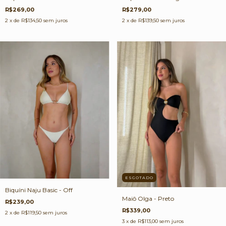
R$269,00
R$279,00
2
x de
R$134,50
sem juros
2
x de
R$139,50
sem juros
ESGOTADO
Biquíni Naju Basic - Off
Maiô Olga - Preto
R$239,00
R$339,00
2
x de
R$119,50
sem juros
3
x de
R$113,00
sem juros