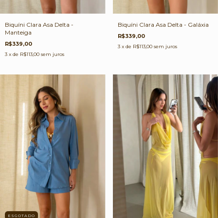
Biquíni Clara Asa Delta - Galáxia
Biquíni Clara Asa Delta -
Manteiga
R$339,00
R$339,00
3
x de
R$113,00
sem juros
3
x de
R$113,00
sem juros
ESGOTADO