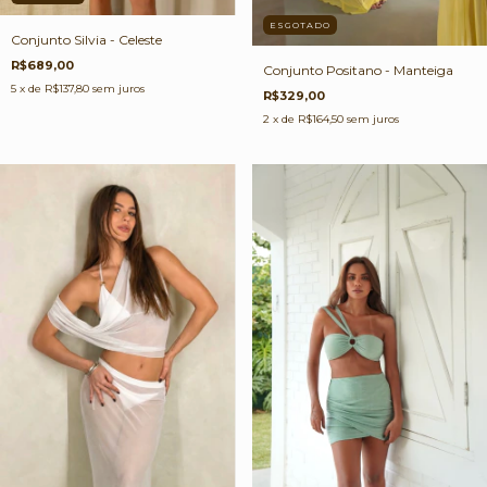
ESGOTADO
Conjunto Silvia - Celeste
R$689,00
Conjunto Positano - Manteiga
5
x de
R$137,80
sem juros
R$329,00
2
x de
R$164,50
sem juros