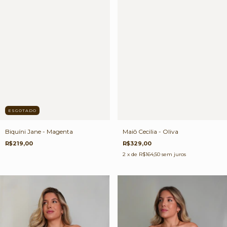
ESGOTADO
Biquíni Jane - Magenta
Maiô Cecilia - Oliva
R$219,00
R$329,00
2
x de
R$164,50
sem juros