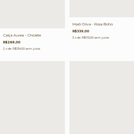
Maiô Oliva - Rosa Boho
R$339,00
Calça Aurea - Chiclete
3
x de
R$113,00
sem juros
R$269,00
2
x de
R$134,50
sem juros