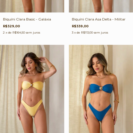
Biquíni Clara Asa Delta - Militar
Biquíni Clara Basic - Galáxia
R$339,00
R$329,00
3
x de
R$113,00
sem juros
2
x de
R$164,50
sem juros