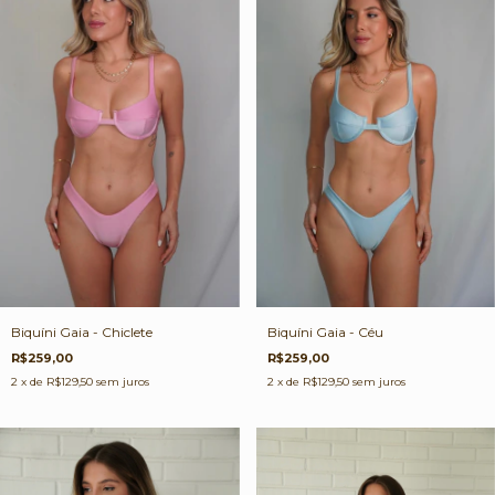
Biquíni Gaia - Chiclete
Biquíni Gaia - Céu
R$259,00
R$259,00
2
x de
R$129,50
sem juros
2
x de
R$129,50
sem juros