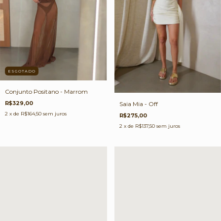
ESGOTADO
Conjunto Positano - Marrom
R$329,00
Saia Mia - Off
2
x de
R$164,50
sem juros
R$275,00
2
x de
R$137,50
sem juros